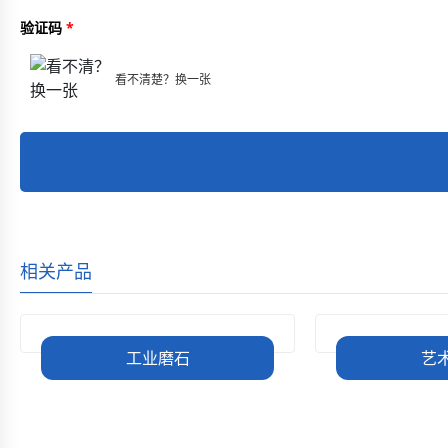
验证码
看不清楚？换一张
相关产品
工业磨石
艺
网站首页
无机磨石系列
自流平水泥系