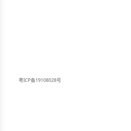
联系我们
联
wi
地址：东莞市中堂镇蕉利西巷
400-888-5693
体
统一服务热线：
荣
（7天*24小时）
合
座机：
0769-23175523
在
备案号：
粤ICP备19108028号